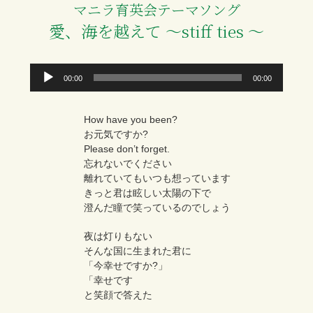
マニラ育英会テーマソング
愛、海を越えて 〜stiff ties 〜
音
00:00
00:00
声
プ
レ
ー
How have you been?
ヤ
ー
お元気ですか?
Please don’t forget.
忘れないでください
離れていてもいつも想っています
きっと君は眩しい太陽の下で
澄んだ瞳で笑っているのでしょう
夜は灯りもない
そんな国に生まれた君に
「今幸せですか?」
「幸せです
と笑顔で答えた