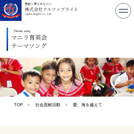
感動と夢をあなたに
株式会社アルファブライト
Alpha Bright Co., Ltd.
Theme song
マニラ育英会
テーマソング
TOP
>
社会貢献活動
>
愛、海を越えて